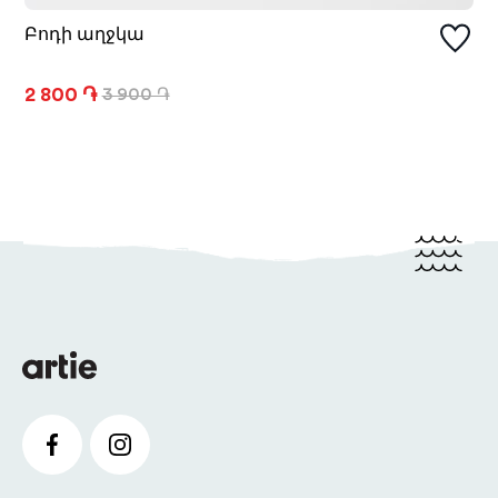
Բոդի աղջկա
2 800 ֏
3 900 ֏