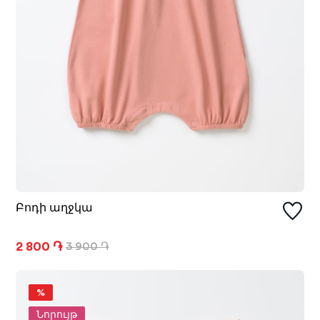
Բոդի աղջկա
2 800 ֏
3 900 ֏
%
Նորույթ