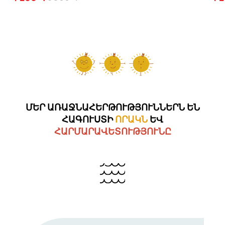
ՄԵՐ ԱՌԱՋՆԱՀԵՐԹՈՒԹՅՈՒՆՆԵՐՆ ԵՆ
ՀԱԳՈՒՍՏԻ
ՈՐԱԿՆ
ԵՎ
ՀԱՐՄԱՐԱՎԵՏՈՒԹՅՈՒՆԸ