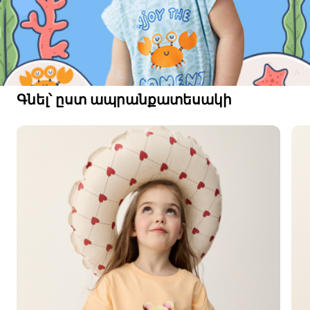
Գնել՝ ըստ ապրանքատեսակի