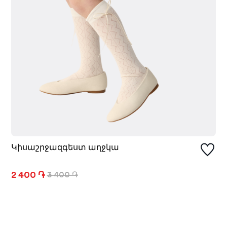
Կիսաշրջազգեստ աղջկա
2 400 ֏
3 400 ֏