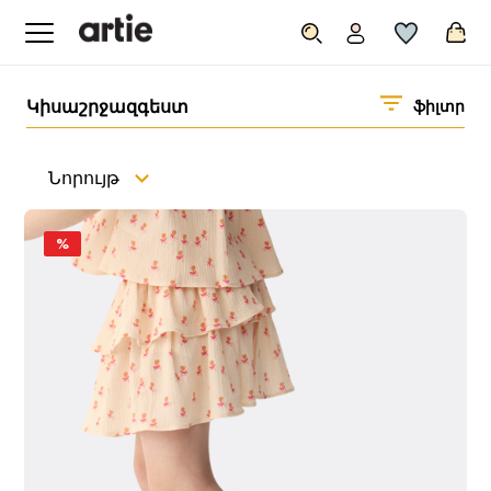
Կիսաշրջազգեստ
ֆիլտր
Նորույթ
%