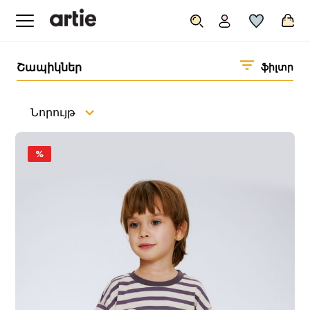
Շապիկներ
ֆիլտր
Նորույթ
%