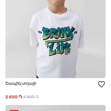
Շապիկ տղայի
2 600 ֏
4 900 ֏