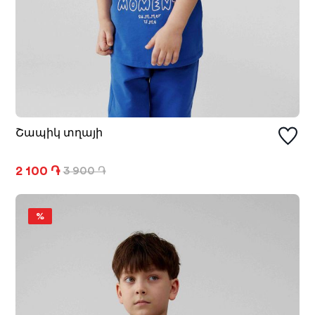
Շապիկ տղայի
2 100 ֏
3 900 ֏
%