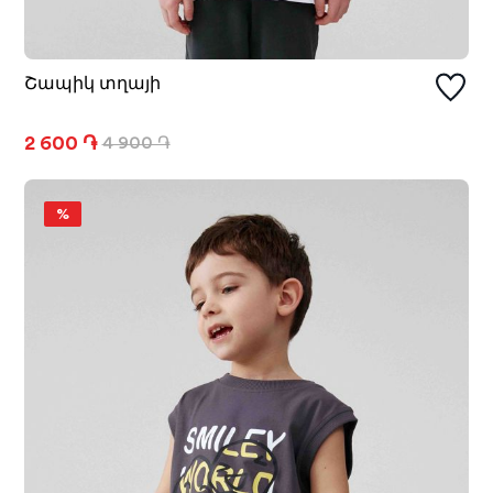
Շապիկ տղայի
2 600 ֏
4 900 ֏
%