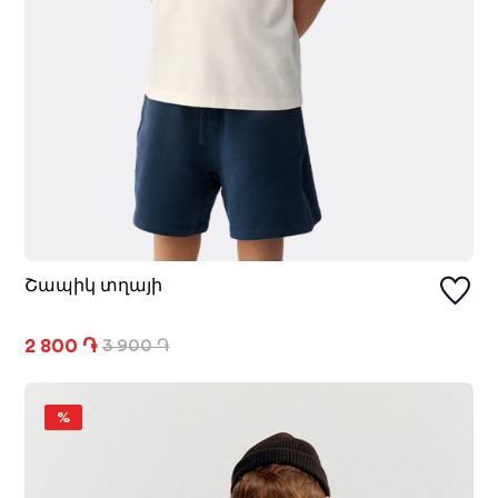
Շապիկ տղայի
2 800 ֏
3 900 ֏
%