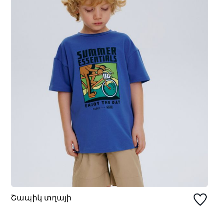
Շապիկ տղայի