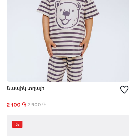
Շապիկ տղայի
2 100 ֏
2 900 ֏
%