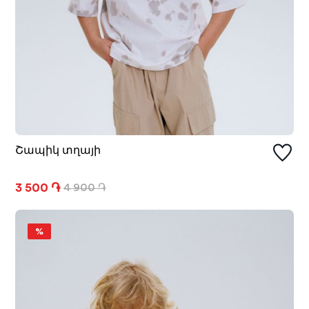
Շապիկ տղայի
3 500 ֏
4 900 ֏
%