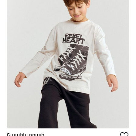
Շապիկ տղայի