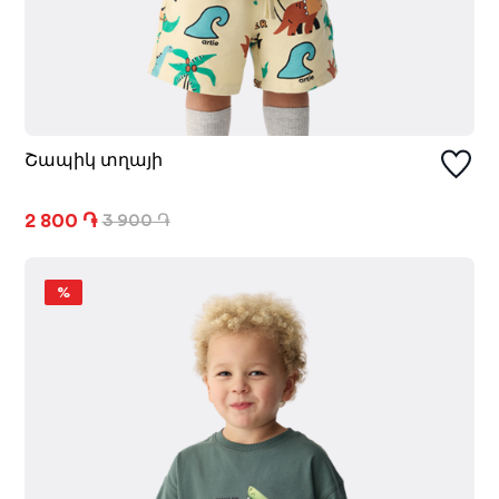
Շապիկ տղայի
2 800 ֏
3 900 ֏
%