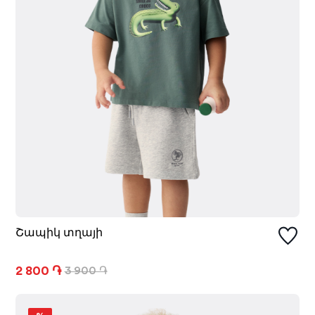
Շապիկ տղայի
2 800 ֏
3 900 ֏