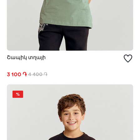
Շապիկ տղայի
3 100 ֏
4 400 ֏
%