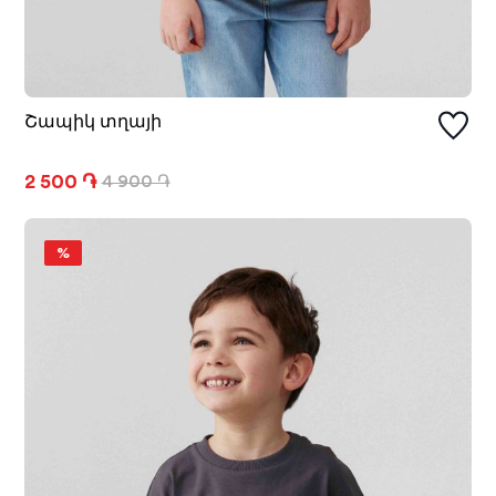
Շապիկ տղայի
2 500 ֏
4 900 ֏
%