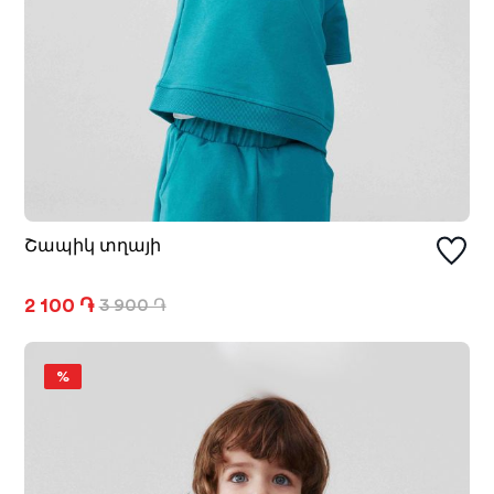
Շապիկ տղայի
2 100 ֏
3 900 ֏
%