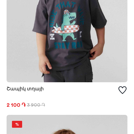
Շապիկ տղայի
2 100 ֏
3 900 ֏
%