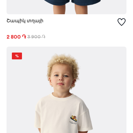
Շապիկ տղայի
2 800 ֏
3 900 ֏
%