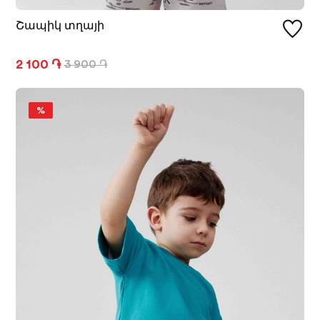
Շապիկ տղայի
2 100 ֏
3 900 ֏
%