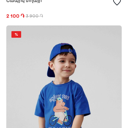
Շապիկ տղայի
2 100 ֏
3 900 ֏
%