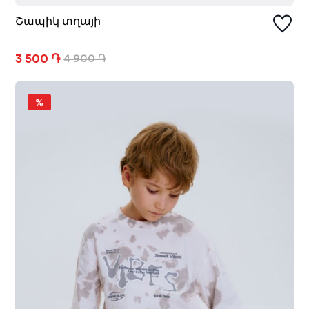
Շապիկ տղայի
3 500 ֏
4 900 ֏
%