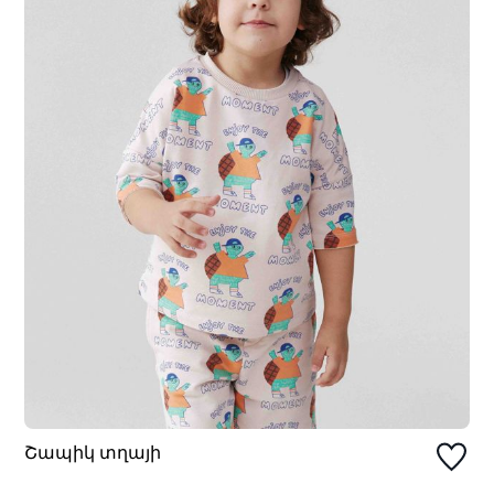
Շապիկ տղայի