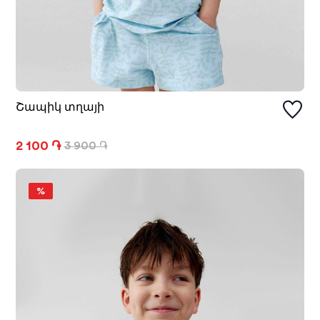
Շապիկ տղայի
2 100 ֏
3 900 ֏
%