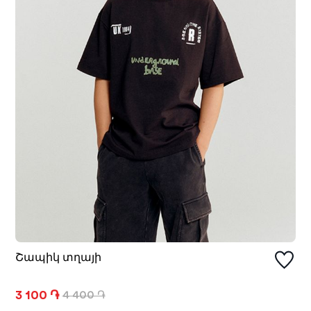
Շապիկ տղայի
3 100 ֏
4 400 ֏