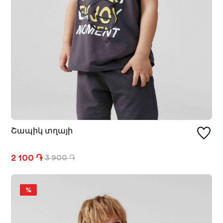
Շապիկ տղայի
2 100 ֏
3 900 ֏
%