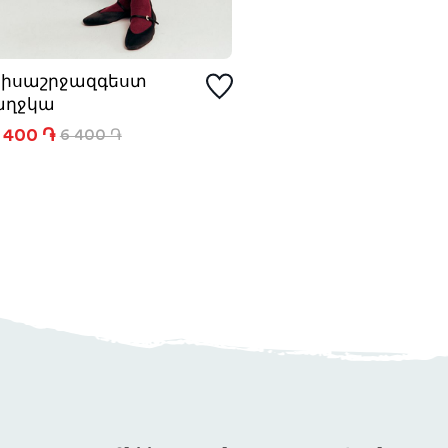
Կիսաշրջազգեստ
աղջկա
 400 ֏
6 400 ֏