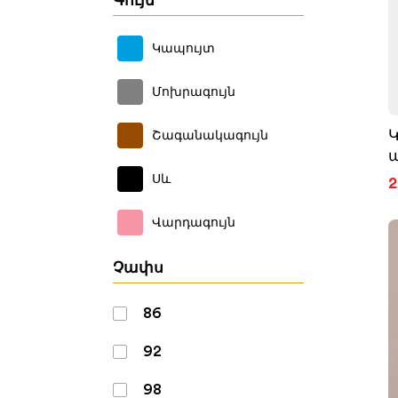
Գույն
Կապույտ
Մոխրագույն
Շագանակագույն
Սև
2
Վարդագույն
Չափս
86
92
98