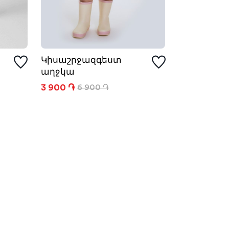
Կիսաշրջազգեստ
աղջկա
3 900 ֏
6 900 ֏