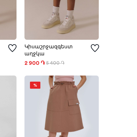
Կիսաշրջազգեստ
աղջկա
2 900 ֏
5 400 ֏
%