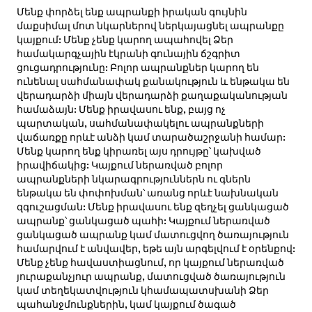
Մենք փորձել ենք ապրանքի իրական գույնին
մաքսիմալ մոտ նկարներով ներկայացնել ապրանքը
կայքում: Մենք չենք կարող ապահովել Ձեր
համակարգչային էկրանի գունային ճշգրիտ
ցուցադրությունը: Բոլոր ապրանքներ կարող են
ունենալ սահմանափակ քանակություն և ենթակա են
վերադարձի միայն վերադարձի քաղաքականության
համաձայն: Մենք իրավասու ենք, բայց ոչ
պարտական, սահմանափակելու ապրանքների
վաճառքը որևէ անձի կամ տարածաշրջանի համար:
Մենք կարող ենք կիրառել այս դրույթը՝ կախված
իրավիճակից: Կայքում ներառված բոլոր
ապրանքների նկարագրություններն ու գներն
ենթակա են փոփոխման՝ առանց որևէ նախնական
զգուշացման: Մենք իրավասու ենք զեղչել ցանկացած
ապրանք՝ ցանկացած պահի: Կայքում ներառված
ցանկացած ապրանք կամ մատուցվող ծառայություն
համարվում է անվավեր, եթե այն արգելվում է օրենքով:
Մենք չենք հավաստիացնում, որ կայքում ներառված
յուրաքանչյուր ապրանք, մատուցված ծառայություն
կամ տեղեկատվություն կհամապատսխանի Ձեր
պահանջմունքներին, կամ կայքում ծագած