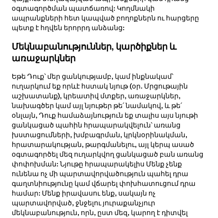
օգտագործման պատճառով: Կողմնակի
ապրանքների հետ կապված բողոքներն ու հարցերը
պետք է հղվեն երորրդ անձանց:
Մեկնաբանություններ, կարծիքներ և
առաջարկներ
Եթե Դուք՝ մեր ցանկությամբ, կամ ինքնակամ՝
ուղարկում եք որևէ հստակ նյութ (օր. Մրցութային
աշխատանք), կրեատիվ մտքեր, առաջարկներ,
նախագծեր կամ այլ նյութեր թե՛ նամակով, և թե՛
օնլայն, Դուք համաձայնություն եք տալիս այս նյութի
ցանկացած պահին հրապարակվելուն՝ առանց
խստացումների, խմբագրման, կրկնօրինակման,
հրատարակության, թարգմանելու, այլ կերպ ասած
օգտագործել մեզ ուղարկվող ցանկացած բան առանց
փոփոխման: Նյութը հրապարակելիս Մենք չենք
ունենա ոչ մի պարտավորվածություն պահել դրա
գաղտնիությունը կամ վճարել փոխհատուցում դրա
համար: Մենք իրավասու ենք, սակայն ոչ
պարտավորված, ջնջելու յուրաքանչյուր
մեկնաբանություն, որն, ըստ մեզ, կարող է դիտվել