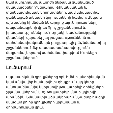
կամ անուղղակի, պատժի ենթակա ցանկացած
վնասվածքների՝ ներառյալ ֆինանսական և
տեղեկատվական կորուստները, կամ նմանատիպ
ցանկացած տեսակի կորուստների համար: Անկախ
այն բանից հիմնված են արդյոք այդ կորուստները
պայմանագրերի վրա: Որոշ շրջաններում և
իրավասություններում ուղղակի կամ անուղղակի
վնասների վերաբերյալ բացառություններն ու
սահմանափակումներն թույլատրելի չեն, նմանատիպ
շրջաններում մեր պատասխանատվությունն
մաքսիմալ կերպով սահմանափակվում է՝ օրենքի
շրջանակներում:
Լուծարում
Սպասարկման դրույթներից որևէ մեկի անօրինական
կամ անվավեր համարվելու դեպքում, այդ կետը
այնուամենայնիվ կկիրառվի թույլատրելի օրենքների
շրջանակներում, և ոչ թույլատրելի մասը կդիտվի
առանձին: Նմանատիպ ձևակերպումն չպետք է ազդի
մնացած բոլոր դրույթների կիրառման և
գործառության վրա: