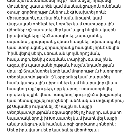
անհայտ նպատակներով բ) Պահանջել, որպեսզի
մյուսները կատարեն կամ մասնակցություն ունենան
օտար գործողություններում: գ) Խախտել որևէ
միջազգային, դաշնային, համայնքային կամ
վարչական օրենքներ, նորմեր կամ տարածքային
վճիռներ: դ) Խախտել մեր կամ այլոց հեղինակային
իրավունքները: ե) Հետապնդել, չարաշահել,
սպառնալ, զրպարտել, վնաս հասցնել, նվաստացնել
կամ ստորացնել, վիրավորանք հասցնել որևէ մեկին
՝հիմնվելով սեռի, սեռական կողմնորոշման,
հավատքի, էթնիկ ծագման, տարիքի, ռասային և
ազգային պատկանելության, հաշմանդամության
վրա: զ) Տրամադրել կեղծ կամ մոլորություն հաղորդող
տեղեկատվություն: է) Ներբեռնել կամ տարածել
համակարգչային վիրուսներ կամ հնարավոր վնաս
հասցնող այլ նյութեր, որը կարող է օգտագործվել
որպես կայքին վնաս հասցնող նյութ: ը) Հավաքագրել
կամ հետաքրքվել ուրիշների անձնական տվյալներով:
թ) Սպամեր ուղարկել: ժ) Կայքն ու կայքի
տեղեկատվությունն օգտագործել ոչ հարիր, անբարո
նպատակներով: ի) Խուսափել կամ խառնվել կայքի
անվտանգության համակարգի գործառույթներին:
Մենք իրավասու ենք կասեցնել վերոհիշյալ