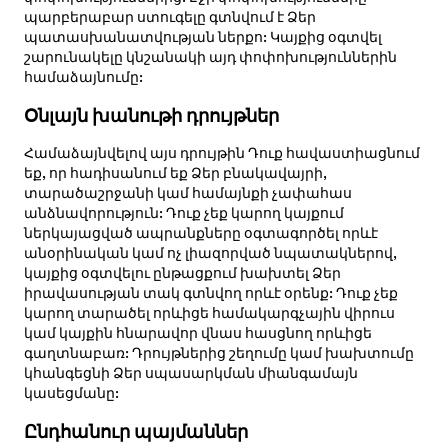
պարբերաբար ստուգելը գտնվում է Ձեր
պատասխանատվության ներքո: Կայքից օգտվել
շարունակելը կնշանակի այդ փոփոխություններին
համաձայնումը:
Օնլայն խանութի դրույթներ
Համաձայնվելով այս դրույթին Դուք հավաստիացնում
եք, որ հադիսանում եք Ձեր բնակավայրի,
տարածաշրջանի կամ համայնքի չափահաս
անձնավորություն: Դուք չեք կարող կայքում
ներկայացված ապրանքները օգտագործել որևէ
անօրինական կամ ոչ լիազորված նպատակներով,
կայքից օգտվելու ընթացքում խախտել Ձեր
իրավասության տակ գտնվող որևէ օրենք: Դուք չեք
կարող տարածել որևիցե համակարգչային վիրուս
կամ կայքին հնարավոր վնաս հասցնող որևիցե
գաղտնաբառ: Դրույթներից շեղումը կամ խախտումը
կհանգեցնի Ձեր սպասարկման միանգամայն
կասեցմանը:
Ընդհանուր պայմաններ