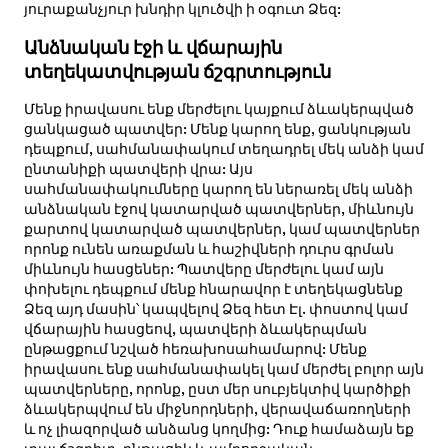
յուրաքանչյուր խնդիր կլուծվի ի օգուտ Ձեզ:
Անձնական էջի և վճարային
տեղեկատվության ճշգրտություն
Մենք իրավասու ենք մերժելու կայքում ձևակերպված
ցանկացած պատվեր: Մենք կարող ենք, ցանկության
դեպքում, սահմանափակում տեղադրել մեկ անձի կամ
ընտանիքի պատվերի վրա: Այս
սահմանափակումները կարող են ներառել մեկ անձի
անձնական էջով կատարված պատվերներ, միևնույն
քարտով կատարված պատվերներ, կամ պատվերներ
որոնք ունեն առաքման և հաշիվների դուրս գրման
միևնույն հասցեներ: Պատվերը մերժելու կամ այն
փոխելու դեպքում մենք հնարավոր է տեղեկացնենք
Ձեզ այդ մասին՝ կապվելով Ձեզ հետ Էլ. փոստով կամ
վճարային հասցեով, պատվերի ձևակերպման
ընթացքում նշված հեռախոսահամարով: Մենք
իրավասու ենք սահմանափակել կամ մերժել բոլոր այն
պատվերները, որոնք, ըստ մեր սուբյեկտիվ կարծիքի
ձևակերպվում են միջնորդների, վերավաճառողների
և ոչ լիազորված անձանց կողմից: Դուք համաձայն եք