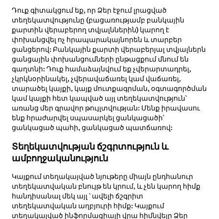
Դուք գիտակցում եք, որ Ձեր էջում լրացված
տեղեկատվությունը (բացառությամբ բանկային
քարտին վերաբերող տվյալններին) կարող է
փոխանցվել ոչ հրապարակայնորեն և տարբեր
ցանցերով: Բանկային քարտի վերաբերյալ տվյալներն
ցանցային փոխանցումների ընթացքում մնում են
գաղտնի: Դուք համաձայնվում եք չվերարտադրել,
չկրկնօրինակել, չվերավաճառել կամ վաճառել,
տարածել կայքի, կայք մուտքագրման, օգտագործման
կամ կայքի հետ կապված այլ տեղեկատվություն՝
առանց մեր գրավոր թույլտվության: Մենք իրավասու
ենք հրաժարվել սպասարկել ցանկացածի՝
ցանկացած պահի, ցանկացած պատճառով:
Տեղեկատվության ճշգրտություն և
ամբողջականություն
Կայքում տեղակայված նյութերը միայն ընդհանուր
տեղեկատվական բնույթ են կրում, և չեն կարող հիմք
հանդիսանալ մեկ այլ ՝ ավելի ճշգրիտ
տեղեկատվական աղբյուրի հիմք: Կայքում
տեղակայված ինֆորմացիայի վրա հիմնվելը Ձեր