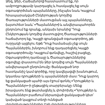
Ձեզ, Ձեր, Հաճախորդ) հաստատում եք, որ
ամբողջությամբ կարդացել և հասկացել եք սույն
օգտագործման պայմանները, ինչպես նաև Կայքում
հրապարակված Ընկերության կողմից
Ծառայությունների մատուցման այլ պայմանները,
(այսուհետ նաև՝ «Պայմաններ») և անվերապահորեն
ընդունում եք դրանք, անկախ նրանից՝ Դուք
Ընկերության կողմից մատուցվող Ծառայությունների
հաճախորդ եք, Կայքի գրանցված օգտագործող, թե
ուղղակի այցելու: Եթե Դուք համաձայն չեք սույն
Պայմաններին, խնդրում ենք դադարեցնել Կայքի
օգտագործումը: Կայքում գտնվելը, հաշիվ բացելը,
Օգտագործող դառնալը և Ծառայություններից
օգտվելը փաստում են Ձեր կողմից սույն Պայմանների
անվերապահ ընդունումը: Ցանկացած նոր
հատկանիշ կամ գործիք, որը կավելացվի խանութում,
կդառնա դրույթների և պայմանների մաս: Դուք կարող
եք ցանկացած պահի այս էջում գտնել «Դրույթներ և
Պայմաններ»-ի ընթացիկ տարբերակը: Մենք
իրավասու ենք թարմացնել և փոփոխել «Դրույթներ և
Պայմաններ» բաժնում ներառված ցանկացած կետ՝
կախված կայքում տեղի ունեցած
փոփոխություններից: Էջի փոփոխությունները