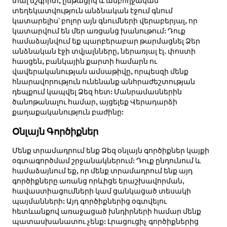
տալ ճշգրիտ, ընթացիկ և ամբողջական
տեղեկատվություն անձնական էջում գնում
կատարելիս՝ բոլոր այն գնումների վերաբերյալ, որ
կատարվում են մեր առցանց խանութում: Դուք
համաձայնվում եք պարբերաբար թարմացնել Ձեր
անձնական էջի տվյալնները, ներառյալ էլ. փոստի
հասցեն, բանկային քարտի համարն ու
վավերականության ամսաթիվը, որպեսզի մենք
հնարավորություն ունենանք անհրաժեշտության
դեպքում կապվել Ձեզ հետ: Մանրամասներին
ծանոթանալու համար, այցելեք Վերադարձի
քաղաքականություն բաժինը:
Օնլայն Գործիքներ
Մենք տրամադրում ենք Ձեզ օնլայն գործիքներ կայքի
օգտագործմամ շրջանակներում: Դուք ընդունում և
համաձայնում եք, որ մենք տրամադրում ենք այդ
գործիքները առանց որևիցե երաշխավորման,
հավաստիացումների կամ ցանկացած տեսակի
պայմանների: Այդ գործիքներից օգտվելու
հետևանքով առաջացած խնդիրների համար մենք
պատասխանատու չենք: Լրացուցիչ գործիքներից