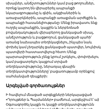
սխալներ, անճշտություններ կամ բաց թողումներ,
որոնք կարող են վերաբերել ապրանքի
նկարագրությանը և գնին, ակցիաներին և
առաջարկներին, ապրանքի առաքման արժեքին և
ապրանքի հասանելիությանը: Մենք իրավասու ենք
ուղղել ապրանքին, կայքին և ներբեռնած
բովանդակության վերաբերող ցանկացած սխալ,
անճշտություն և բացթողում, ցանկացած պահի՝
առանց նախապես տեղեկացնելու, ինչպես նաև
փոխել կամ չեղարկել ցանկացած պատվեր, նույնիսկ
պատվերի հաստատվելուց հետո: Մենք
պարտավորություն չենք կրում շտկելու, փոփոխելու
կամ բացատրելու կայքում տրված
տեղեկատվությունը, ներառյալ գնային
տեղեկատվությունները՝ բացառությամբ օրենքով
սահմանված դեպքերի:
Արգելված գործառույթներ
Ի հավելում մնացած արգելքների ներկայացված
«Դրույթներ և Պայմաններ» բաժնում, արգելվում է՝ ա)
Օգտագործել կայքն ու կայքի տեղեկատվությունն