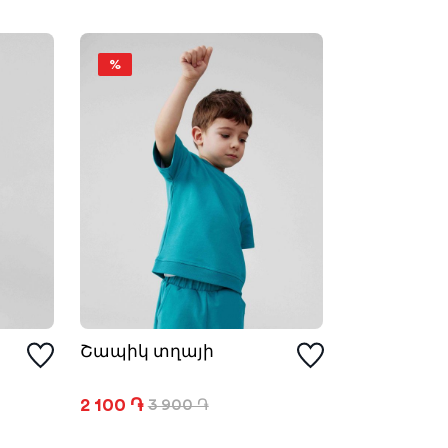
%
Շապիկ տղայի
2 100 ֏
3 900 ֏