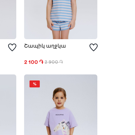
Շապիկ աղջկա
2 100 ֏
2 900 ֏
%