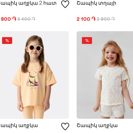
Շապիկ աղջկա 2 հատ
Շապիկ տղայի
 800 ֏
2 100 ֏
5 400 ֏
2 900 ֏
%
%
Շապիկ աղջկա
Շապիկ աղջկա