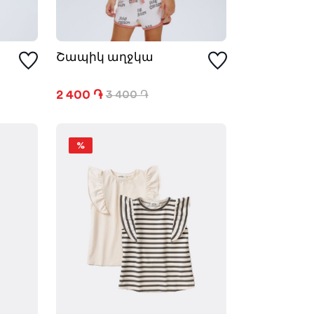
Շապիկ աղջկա
2 400 ֏
3 400 ֏
%