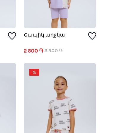
Շապիկ աղջկա
2 800 ֏
3 900 ֏
%