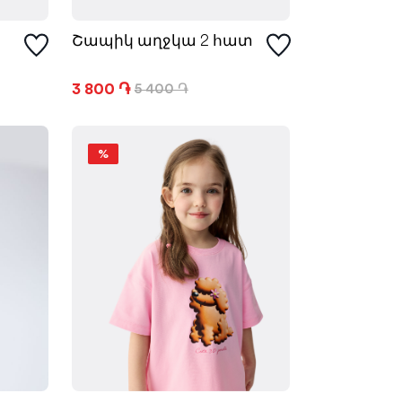
Շապիկ աղջկա 2 հատ
3 800 ֏
5 400 ֏
%