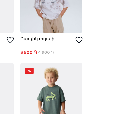
Շապիկ տղայի
3 500 ֏
4 900 ֏
%