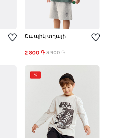
Շապիկ տղայի
2 800 ֏
3 900 ֏
%