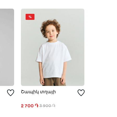
%
Շապիկ տղայի
2 700 ֏
3 900 ֏