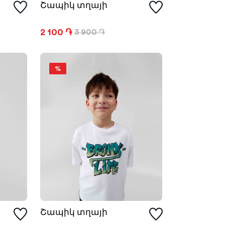
Շապիկ տղայի
2 100 ֏
3 900 ֏
%
Շապիկ տղայի