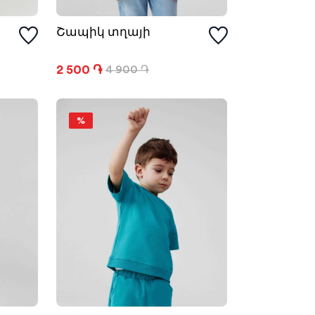
Շապիկ տղայի
2 500 ֏
4 900 ֏
%