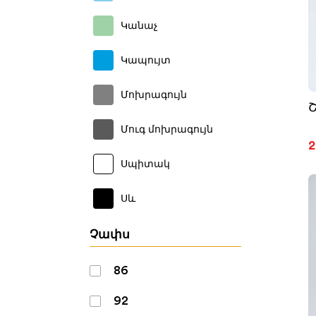
Կանաչ
Կապույտ
Մոխրագույն
Մուգ մոխրագույն
2
Սպիտակ
Սև
Չափս
86
92