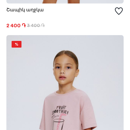
Շապիկ աղջկա
2 400 ֏
3 400 ֏
%