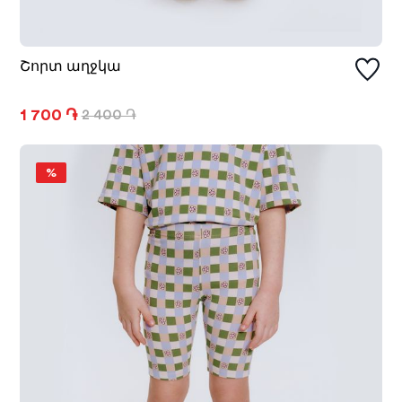
Շորտ աղջկա
1 700 ֏
2 400 ֏
%