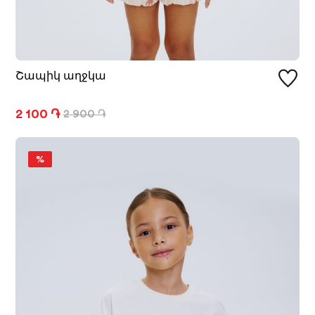
Շապիկ աղջկա
2 100 ֏
2 900 ֏
%