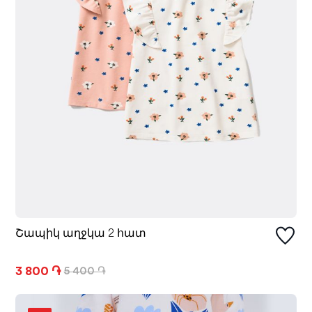
Շապիկ աղջկա 2 հատ
3 800 ֏
5 400 ֏