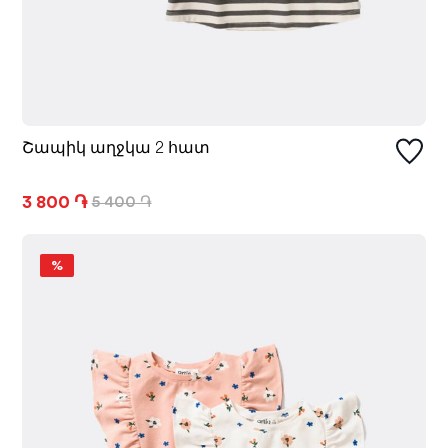
Շապիկ աղջկա 2 հատ
3 800 ֏
5 400 ֏
%