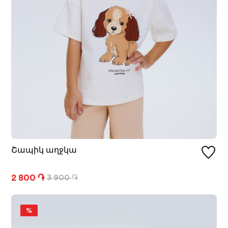
Շապիկ աղջկա
2 800 ֏
3 900 ֏
%