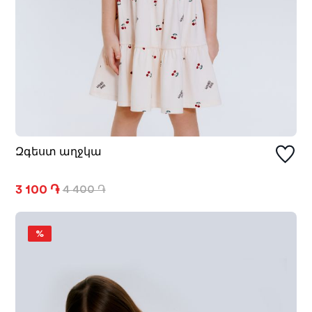
Զգեստ աղջկա
3 100 ֏
4 400 ֏
%