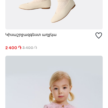
Կիսաշրջազգեստ աղջկա
2 400 ֏
3 400 ֏