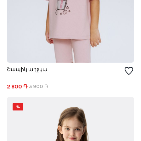
Շապիկ աղջկա
2 800 ֏
3 900 ֏
%