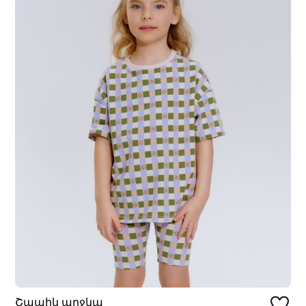
Շապիկ աղջկա