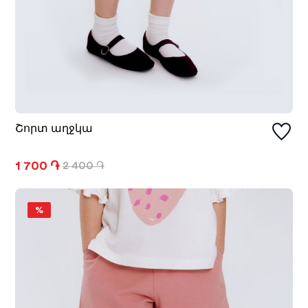
Շորտ աղջկա
1 700 ֏
2 400 ֏
%