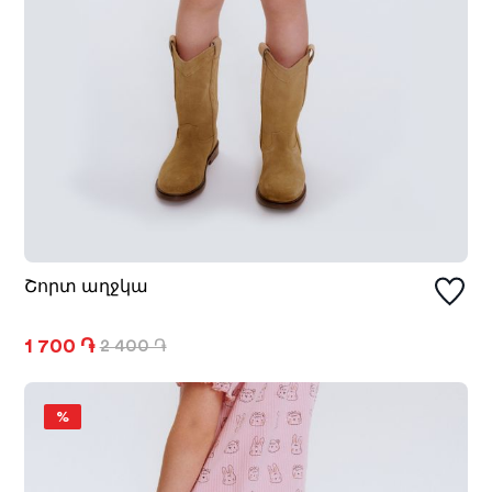
Շորտ աղջկա
1 700 ֏
2 400 ֏
%