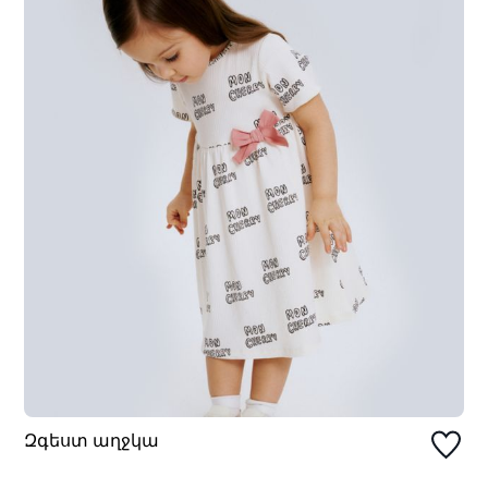
Զգեստ աղջկա