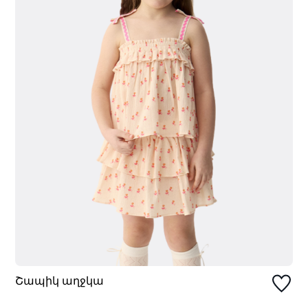
Շապիկ աղջկա