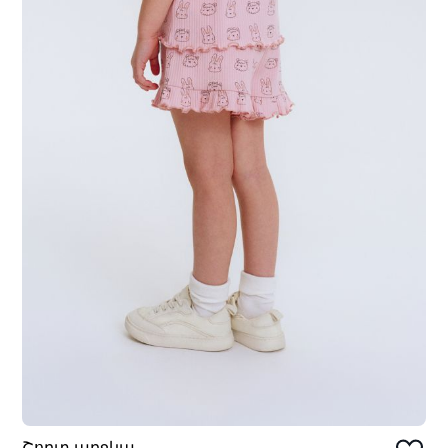
Շորտ աղջկա