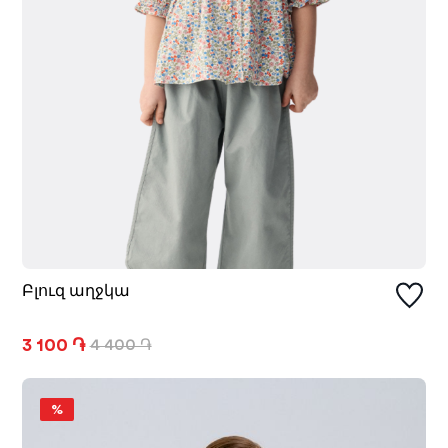
Բլուզ աղջկա
3 100 ֏
4 400 ֏
%