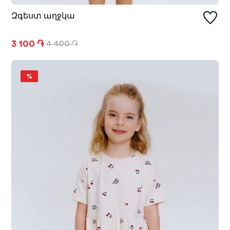
Զգեստ աղջկա
3 100 ֏
4 400 ֏
%