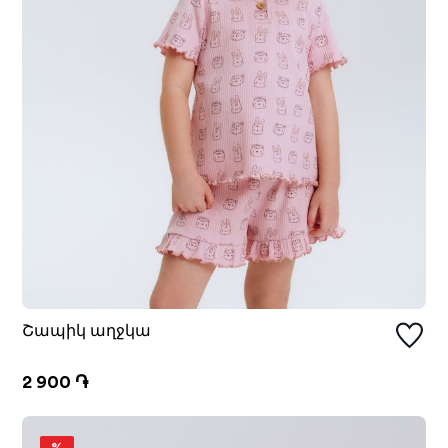
Շապիկ աղջկա
2 900 ֏
%