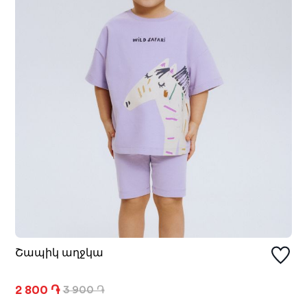
Շապիկ աղջկա
2 800 ֏
3 900 ֏