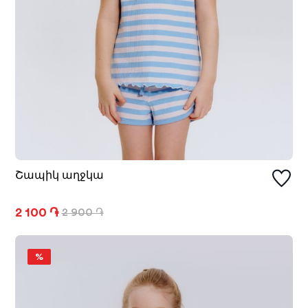
Շապիկ աղջկա
2 100 ֏
2 900 ֏
%