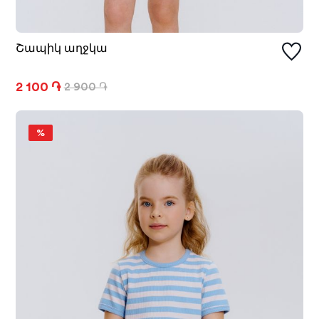
Շապիկ աղջկա
2 100 ֏
2 900 ֏
%