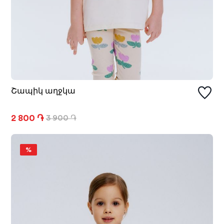
Շապիկ աղջկա
2 800 ֏
3 900 ֏
%