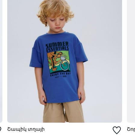
Շապիկ տղայի
Շո