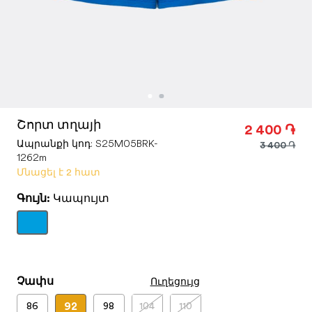
Շորտ տղայի
2 400 ֏
Ապրանքի կոդ:
S25M05BRK-
3 400 ֏
1262m
Մնացել է 2 հատ
Գույն:
Կապույտ
Ուղեցույց
Չափս
92
86
98
104
110