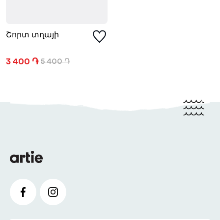
Շորտ տղայի
3 400 ֏
5 400 ֏